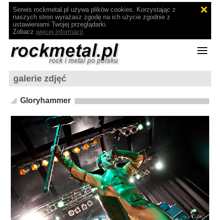
Serwis rockmetal.pl używa plików cookies. Korzystając z
naszych stron wyrażasz zgodę na ich użycie zgodnie z
ustawieniami Twojej przeglądarki.
Zobacz
więcej informacji
.
galerie zdjęć
Gloryhammer