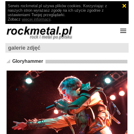
Serwis rockmetal.pl używa plików cookies. Korzystając z
naszych stron wyrażasz zgodę na ich użycie zgodnie z
ustawieniami Twojej przeglądarki.
Zobacz
więcej informacji
.
galerie zdjęć
Gloryhammer