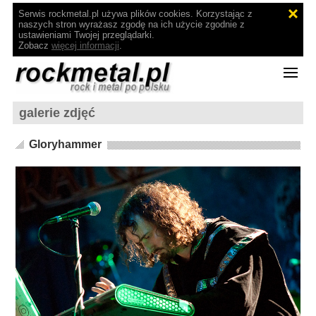
Serwis rockmetal.pl używa plików cookies. Korzystając z
naszych stron wyrażasz zgodę na ich użycie zgodnie z
ustawieniami Twojej przeglądarki.
Zobacz
więcej informacji
.
galerie zdjęć
Gloryhammer