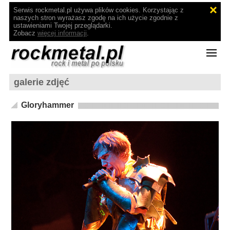
Serwis rockmetal.pl używa plików cookies. Korzystając z
naszych stron wyrażasz zgodę na ich użycie zgodnie z
ustawieniami Twojej przeglądarki.
Zobacz
więcej informacji
.
galerie zdjęć
Gloryhammer