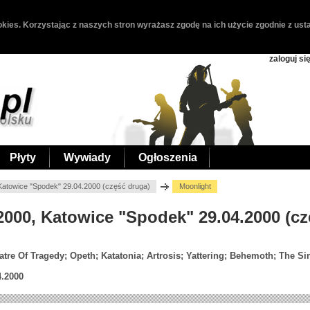
kies. Korzystając z naszych stron wyrażasz zgodę na ich użycie zgodnie z usta
zaloguj si
Płyty
Wywiady
Ogłoszenia
Katowice "Spodek" 29.04.2000 (część druga)
Moonlight
2000, Katowice "Spodek" 29.04.2000 (c
tre Of Tragedy; Opeth; Katatonia; Artrosis; Yattering; Behemoth; The Si
4.2000