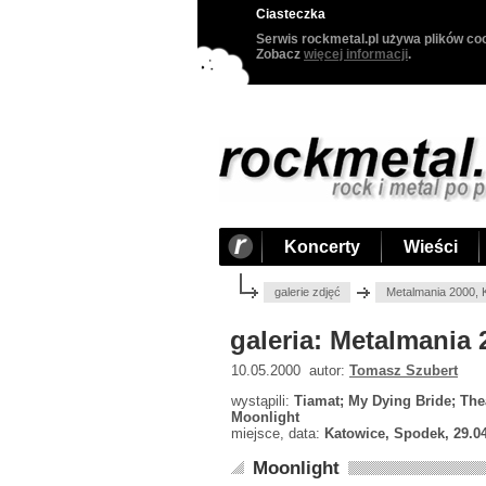
Ciasteczka
Serwis rockmetal.pl używa plików coo
Zobacz
więcej informacji
.
Koncerty
Wieści
galerie zdjęć
Metalmania 2000, 
galeria: Metalmania 
10.05.2000 autor:
Tomasz Szubert
wystąpili:
Tiamat; My Dying Bride; Thea
Moonlight
miejsce, data:
Katowice, Spodek, 29.0
Moonlight