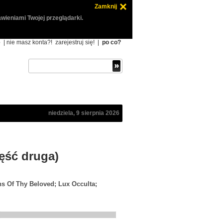
Zamknij
wieniami Twojej przeglądarki.
ę
| nie masz konta?!
zarejestruj się!
|
po co?
niedziela, 9 sierpnia 2026
zęść druga)
ns Of Thy Beloved; Lux Occulta;