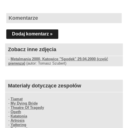
Komentarze
Dodaj komentarz »
Zobacz inne zdjęcia
-
Metalmania 2000, Katowice "Spodek" 29.04.2000 (część
pierwsza)
(autor: Tomasz Szubert)
Materiały dotyczące zespołów
-
Tiamat
-
My Dying Bride
-
Theatre Of Tragedy
-
Opeth
-
Katatonia
-
Artrosis
-
Yattering