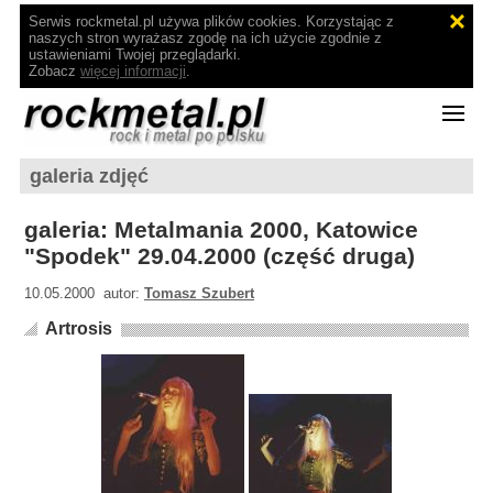
Serwis rockmetal.pl używa plików cookies. Korzystając z
naszych stron wyrażasz zgodę na ich użycie zgodnie z
ustawieniami Twojej przeglądarki.
Zobacz
więcej informacji
.
galeria zdjęć
galeria: Metalmania 2000, Katowice
"Spodek" 29.04.2000 (część druga)
10.05.2000 autor:
Tomasz Szubert
Artrosis