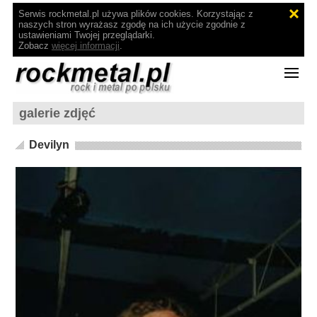
Serwis rockmetal.pl używa plików cookies. Korzystając z
naszych stron wyrażasz zgodę na ich użycie zgodnie z
ustawieniami Twojej przeglądarki.
Zobacz
więcej informacji
.
galerie zdjęć
Devilyn