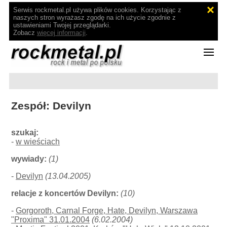
Serwis rockmetal.pl używa plików cookies. Korzystając z
naszych stron wyrażasz zgodę na ich użycie zgodnie z
ustawieniami Twojej przeglądarki.
Zobacz
więcej informacji
.
Zespół: Devilyn
szukaj:
-
w wieściach
wywiady:
(1)
-
Devilyn
(13.04.2005)
relacje z koncertów Devilyn:
(10)
-
Gorgoroth, Carnal Forge, Hate, Devilyn, Warszawa
"Proxima" 31.01.2004
(6.02.2004)