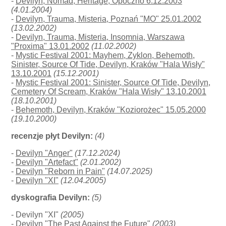
-
Devilyn, Nomad, Heritage, Opoczno 6.12.2003
(4.01.2004)
-
Devilyn, Trauma, Misteria, Poznań "MO" 25.01.2002
(13.02.2002)
-
Devilyn, Trauma, Misteria, Insomnia, Warszawa
"Proxima" 13.01.2002
(11.02.2002)
-
Mystic Festival 2001: Mayhem, Zyklon, Behemoth,
Sinister, Source Of Tide, Devilyn, Kraków "Hala Wisły"
13.10.2001
(15.12.2001)
-
Mystic Festival 2001: Sinister, Source Of Tide, Devilyn,
Cemetery Of Scream, Kraków "Hala Wisły" 13.10.2001
(18.10.2001)
-
Behemoth, Devilyn, Kraków "Koziorożec" 15.05.2000
(19.10.2000)
recenzje płyt Devilyn:
(4)
-
Devilyn "Anger"
(17.12.2024)
-
Devilyn "Artefact"
(2.01.2002)
-
Devilyn "Reborn in Pain"
(14.07.2025)
-
Devilyn "XI"
(12.04.2005)
dyskografia Devilyn:
(5)
- Devilyn "XI"
(2005)
- Devilyn "The Past Against the Future"
(2003)