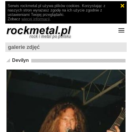
Serwis rockmetal.pl używa plików cookies. Korzystając z
naszych stron wyrażasz zgodę na ich użycie zgodnie z
ustawieniami Twojej przeglądarki.
Zobacz
więcej informacji
.
galerie zdjęć
Devilyn