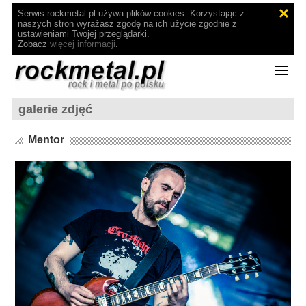
Serwis rockmetal.pl używa plików cookies. Korzystając z
naszych stron wyrażasz zgodę na ich użycie zgodnie z
ustawieniami Twojej przeglądarki.
Zobacz
więcej informacji
.
galerie zdjęć
Mentor