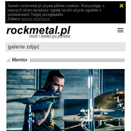
Serwis rockmetal.pl używa plików cookies. Korzystając z
naszych stron wyrażasz zgodę na ich użycie zgodnie z
ustawieniami Twojej przeglądarki.
Zobacz
więcej informacji
.
galerie zdjęć
Mentor