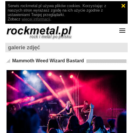
Serwis rockmetal.pl używa plików cookies. Korzystając z
naszych stron wyrażasz zgodę na ich użycie zgodnie z
ustawieniami Twojej przeglądarki.
Zobacz
więcej informacji
.
galerie zdjęć
Mammoth Weed Wizard Bastard