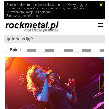
Serwis rockmetal.pl używa plików cookies. Korzystając z
naszych stron wyrażasz zgodę na ich użycie zgodnie z
ustawieniami Twojej przeglądarki.
Zobacz
więcej informacji
.
galerie zdjęć
Spiral