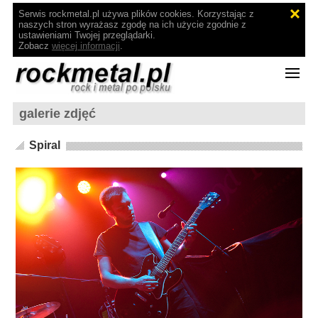
Serwis rockmetal.pl używa plików cookies. Korzystając z
naszych stron wyrażasz zgodę na ich użycie zgodnie z
ustawieniami Twojej przeglądarki.
Zobacz
więcej informacji
.
galerie zdjęć
Spiral