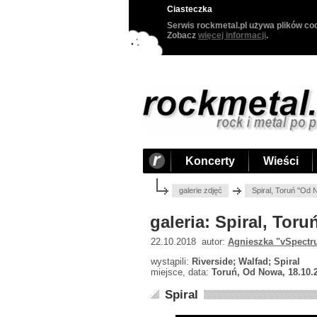
Ciasteczka
Serwis rockmetal.pl używa plików coo
Zobacz
więcej informacji
.
Koncerty
Wieści
galerie zdjęć
Spiral, Toruń "Od
galeria: Spiral, Tor
22.10.2018 autor:
Agnieszka "vSpectr
wystąpili:
Riverside; Walfad; Spiral
miejsce, data:
Toruń, Od Nowa, 18.10.
Spiral