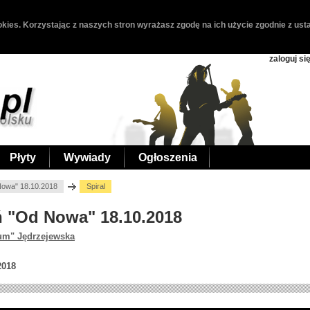
kies. Korzystając z naszych stron wyrażasz zgodę na ich użycie zgodnie z usta
zaloguj si
Płyty
Wywiady
Ogłoszenia
 Nowa" 18.10.2018
Spiral
uń "Od Nowa" 18.10.2018
um" Jędrzejewska
2018