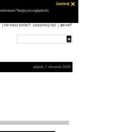
Zamknij
wieniami Twojej przeglądarki.
ę
| nie masz konta?!
zarejestruj się!
|
po co?
piątek, 7 sierpnia 2026