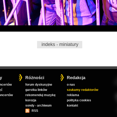
indeks - miniatury
y
Różności
Redakcja
oncertów
forum dyskusyjne
o nas
ęć
garstka linków
szukamy redaktorów
koncertów
rekomenduj muzykę
reklama
korozja
polityka cookies
sondy - archiwum
kontakt
RSS