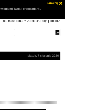
Zamknij
wieniami Twojej przeglądarki.
ę
| nie masz konta?!
zarejestruj się!
|
po co?
piątek, 7 sierpnia 2026