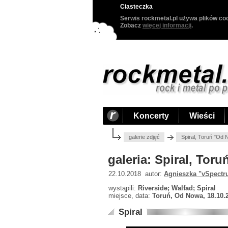
Ciasteczka
Serwis rockmetal.pl używa plików coo
Zobacz
więcej informacji
.
Koncerty
Wieści
galerie zdjęć
Spiral, Toruń "Od
galeria: Spiral, Tor
22.10.2018 autor:
Agnieszka "vSpectr
wystąpili:
Riverside; Walfad; Spiral
miejsce, data:
Toruń, Od Nowa, 18.10.
Spiral