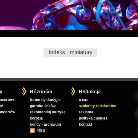
indeks - miniatury
y
Różności
Redakcja
oncertów
forum dyskusyjne
o nas
ęć
garstka linków
szukamy redaktorów
koncertów
rekomenduj muzykę
reklama
korozja
polityka cookies
sondy - archiwum
kontakt
RSS