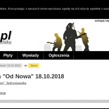
kies. Korzystając z naszych stron wyrażasz zgodę na ich użycie zgodnie z usta
zaloguj si
Płyty
Wywiady
Ogłoszenia
 Nowa" 18.10.2018
Spiral
uń "Od Nowa" 18.10.2018
um" Jędrzejewska
2018