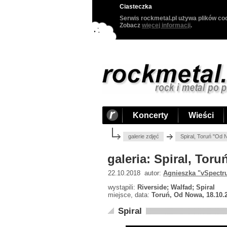
Ciasteczka
Serwis rockmetal.pl używa plików coo
Zobacz
więcej informacji
.
Koncerty
Wieści
galerie zdjęć
Spiral, Toruń "Od
galeria: Spiral, Tor
22.10.2018 autor:
Agnieszka "vSpectr
wystąpili:
Riverside; Walfad; Spiral
miejsce, data:
Toruń, Od Nowa, 18.10.
Spiral