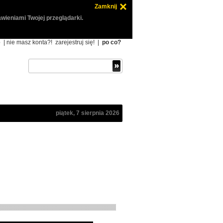
Zamknij
wieniami Twojej przeglądarki.
ę
| nie masz konta?!
zarejestruj się!
|
po co?
piątek, 7 sierpnia 2026