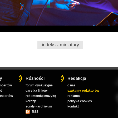
indeks - miniatury
y
Różności
Redakcja
oncertów
forum dyskusyjne
o nas
ęć
garstka linków
szukamy redaktorów
koncertów
rekomenduj muzykę
reklama
korozja
polityka cookies
sondy - archiwum
kontakt
RSS