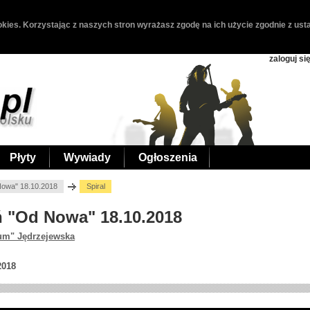
kies. Korzystając z naszych stron wyrażasz zgodę na ich użycie zgodnie z usta
zaloguj si
Płyty
Wywiady
Ogłoszenia
 Nowa" 18.10.2018
Spiral
uń "Od Nowa" 18.10.2018
um" Jędrzejewska
2018