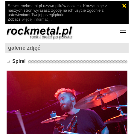
Serwis rockmetal.pl używa plików cookies. Korzystając z
naszych stron wyrażasz zgodę na ich użycie zgodnie z
ustawieniami Twojej przeglądarki.
Zobacz
więcej informacji
.
galerie zdjęć
Spiral