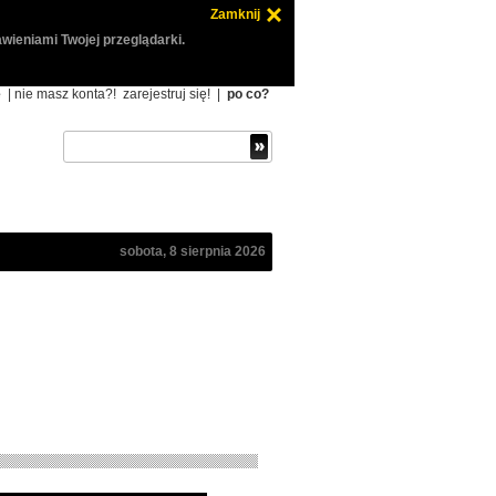
Zamknij
wieniami Twojej przeglądarki.
ę
| nie masz konta?!
zarejestruj się!
|
po co?
sobota, 8 sierpnia 2026