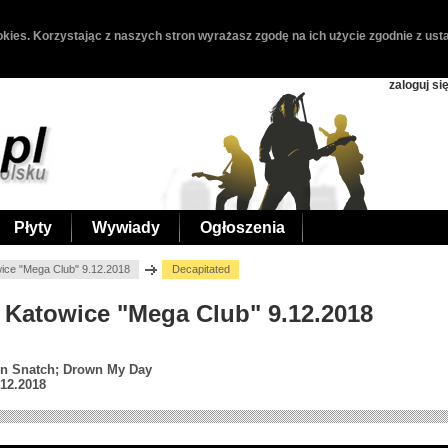
kies. Korzystając z naszych stron wyrażasz zgodę na ich użycie zgodnie z usta
zaloguj si
Płyty
Wywiady
Ogłoszenia
wice "Mega Club" 9.12.2018
Decapitated
, Katowice "Mega Club" 9.12.2018
gin Snatch; Drown My Day
.12.2018