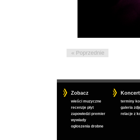
« Poprzednie
Zobacz
Koncert
wieści muzyczne
terminy k
recenzje płyt
galeria zdj
zapowiedzi premier
relacje z 
wywiady
ogłoszenia drobne