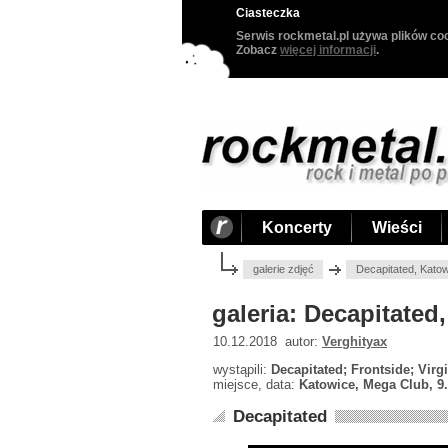
Ciasteczka
Serwis rockmetal.pl używa plików coo
Zobacz
więcej informacji
.
Koncerty
Wieści
galerie zdjęć
Decapitated, Kato
galeria: Decapitated
10.12.2018 autor:
Verghityax
wystąpili:
Decapitated; Frontside; Vir
miejsce, data:
Katowice, Mega Club, 9
Decapitated