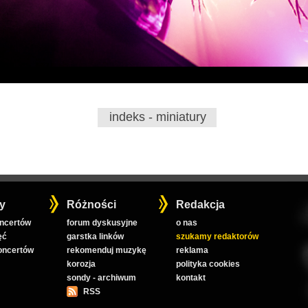
indeks - miniatury
y
Różności
Redakcja
oncertów
forum dyskusyjne
o nas
ęć
garstka linków
szukamy redaktorów
koncertów
rekomenduj muzykę
reklama
korozja
polityka cookies
sondy - archiwum
kontakt
RSS