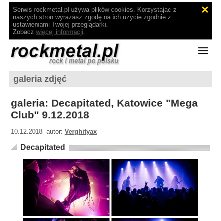
Serwis rockmetal.pl używa plików cookies. Korzystając z
naszych stron wyrażasz zgodę na ich użycie zgodnie z
ustawieniami Twojej przeglądarki.
Zobacz
więcej informacji
.
galeria zdjęć
galeria: Decapitated, Katowice "Mega
Club" 9.12.2018
10.12.2018 autor:
Verghityax
Decapitated