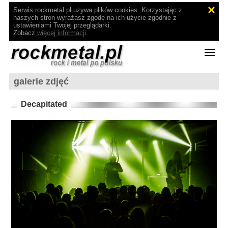
Serwis rockmetal.pl używa plików cookies. Korzystając z
naszych stron wyrażasz zgodę na ich użycie zgodnie z
ustawieniami Twojej przeglądarki.
Zobacz
więcej informacji
.
galerie zdjęć
Decapitated