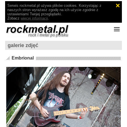
Serwis rockmetal.pl używa plików cookies. Korzystając z
naszych stron wyrażasz zgodę na ich użycie zgodnie z
ustawieniami Twojej przeglądarki.
Zobacz
więcej informacji
.
galerie zdjęć
Embrional