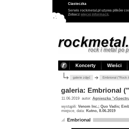
Ciasteczka
Serwis rockmetal.pl używa plików coo
Zobacz
więcej informacji
.
Koncerty
Wieści
galerie zdjęć
Embrional ("Rock 
galeria: Embrional (
11.06.2019 autor:
Agnieszka "vSpectr
wystąpili:
Venom Inc.; Quo Vadis; Emb
miejsce, data:
Kutno, 8.06.2019
Embrional