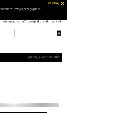
Zamknij
wieniami Twojej przeglądarki.
ę
| nie masz konta?!
zarejestruj się!
|
po co?
piątek, 7 sierpnia 2026