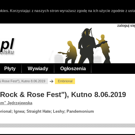
kies. Korzystając z naszych stron wyrażasz zgodę na ich użycie zgodnie z usta
zaloguj si
Płyty
Wywiady
Ogłoszenia
& Rose Fest"), Kutno 8.06.2019
Embrional
"Rock & Rose Fest"), Kutno 8.06.2019
um" Jędrzejewska
rional; Ignea; Straight Hate; Leshy; Pandemonium