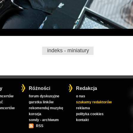
indeks - miniatury
y
Różności
Redakcja
oncertów
forum dyskusyjne
o nas
ęć
garstka linków
szukamy redaktorów
koncertów
rekomenduj muzykę
reklama
korozja
polityka cookies
sondy - archiwum
kontakt
RSS