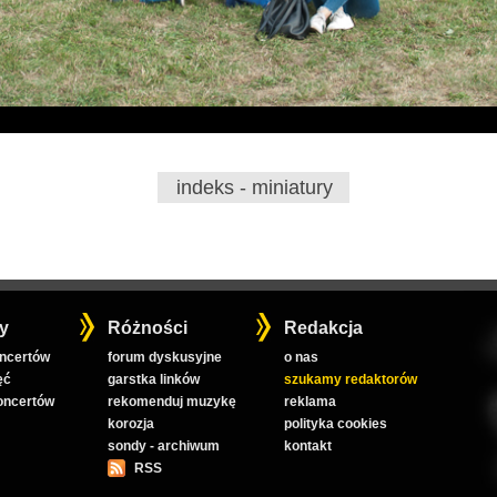
indeks - miniatury
y
Różności
Redakcja
oncertów
forum dyskusyjne
o nas
ęć
garstka linków
szukamy redaktorów
koncertów
rekomenduj muzykę
reklama
korozja
polityka cookies
sondy - archiwum
kontakt
RSS