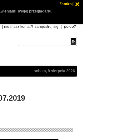
Zamknij
wieniami Twojej przeglądarki.
ę
| nie masz konta?!
zarejestruj się!
|
po co?
sobota, 8 sierpnia 2026
07.2019