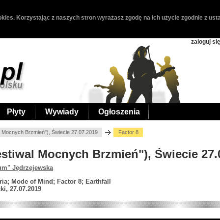
kies. Korzystając z naszych stron wyrażasz zgodę na ich użycie zgodnie z usta
zaloguj si
Płyty
Wywiady
Ogłoszenia
l Mocnych Brzmień"), Świecie 27.07.2019
Factor 8
Festiwal Mocnych Brzmień"), Świecie 27.
um" Jędrzejewska
ria; Mode of Mind; Factor 8; Earthfall
i, 27.07.2019