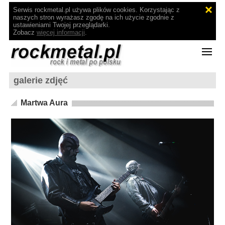
Serwis rockmetal.pl używa plików cookies. Korzystając z
naszych stron wyrażasz zgodę na ich użycie zgodnie z
ustawieniami Twojej przeglądarki.
Zobacz
więcej informacji
.
galerie zdjęć
Martwa Aura