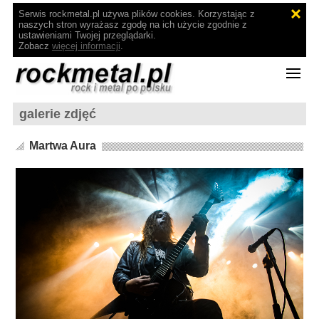
Serwis rockmetal.pl używa plików cookies. Korzystając z
naszych stron wyrażasz zgodę na ich użycie zgodnie z
ustawieniami Twojej przeglądarki.
Zobacz
więcej informacji
.
galerie zdjęć
Martwa Aura