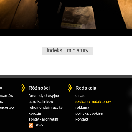
indeks - miniatury
y
Różności
Redakcja
oncertów
forum dyskusyjne
o nas
ęć
garstka linków
szukamy redaktorów
koncertów
rekomenduj muzykę
reklama
korozja
polityka cookies
sondy - archiwum
kontakt
RSS