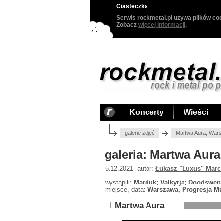
Ciasteczka
Serwis rockmetal.pl używa plików coo
Zobacz
więcej informacji
.
Koncerty
Wieści
galerie zdjęć
Martwa Aura, Wars
galeria: Martwa Aur
5.12.2021 autor:
Łukasz "Luxus" Marc
wystąpili:
Marduk; Valkyrja; Doodswen
miejsce, data:
Warszawa, Progresja Mu
Martwa Aura