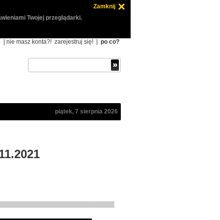
Zamknij
wieniami Twojej przeglądarki.
ę
| nie masz konta?!
zarejestruj się!
|
po co?
piątek, 7 sierpnia 2026
11.2021