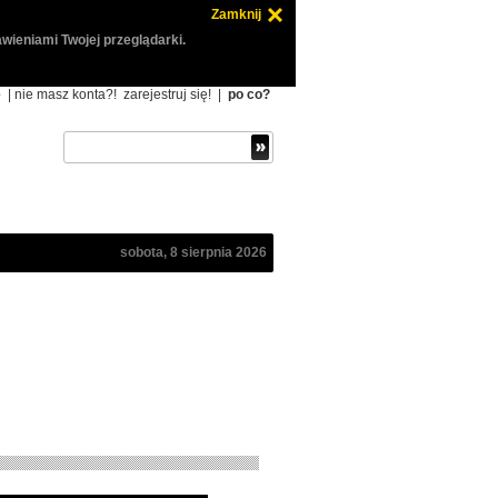
Zamknij
wieniami Twojej przeglądarki.
ę
| nie masz konta?!
zarejestruj się!
|
po co?
sobota, 8 sierpnia 2026