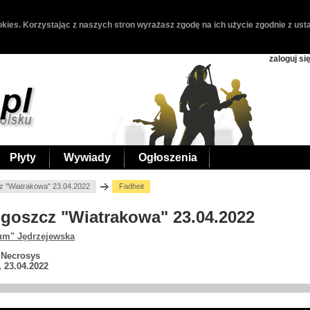
kies. Korzystając z naszych stron wyrażasz zgodę na ich użycie zgodnie z usta
zaloguj si
Płyty
Wywiady
Ogłoszenia
z "Wiatrakowa" 23.04.2022
Fadheit
ydgoszcz "Wiatrakowa" 23.04.2022
um" Jędrzejewska
; Necrosys
 23.04.2022