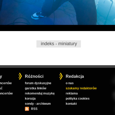
indeks - miniatury
y
Różności
Redakcja
oncertów
forum dyskusyjne
o nas
ęć
garstka linków
szukamy redaktorów
koncertów
rekomenduj muzykę
reklama
korozja
polityka cookies
sondy - archiwum
kontakt
RSS