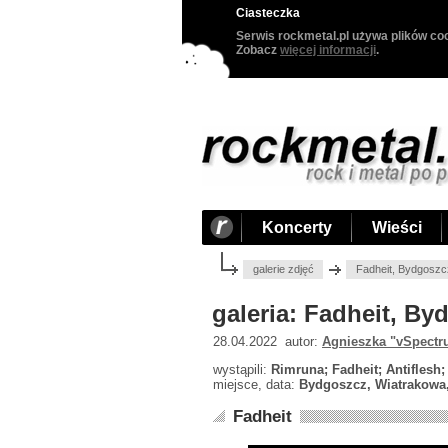
Ciasteczka
Serwis rockmetal.pl używa plików coo
Zobacz
więcej informacji
.
Koncerty
Wieści
galerie zdjęć
Fadheit, Bydgoszc
galeria: Fadheit, B
28.04.2022 autor:
Agnieszka "vSpectr
wystąpili:
Rimruna; Fadheit; Antiflesh
miejsce, data:
Bydgoszcz, Wiatrakowa,
Fadheit