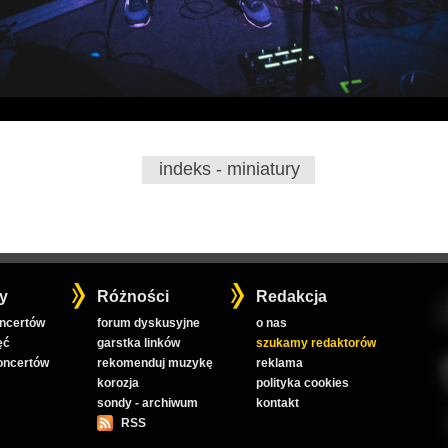
indeks - miniatury
y
Różności
Redakcja
oncertów
forum dyskusyjne
o nas
ęć
garstka linków
szukamy redaktorów
koncertów
rekomenduj muzykę
reklama
korozja
polityka cookies
sondy - archiwum
kontakt
RSS