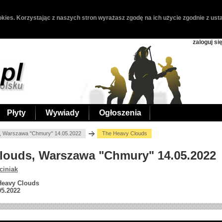
kies. Korzystając z naszych stron wyrażasz zgodę na ich użycie zgodnie z usta
zaloguj si
Płyty
Wywiady
Ogłoszenia
, Warszawa "Chmury" 14.05.2022
The Heavy Clouds
Clouds, Warszawa "Chmury" 14.05.2022
ciniak
 Heavy Clouds
05.2022