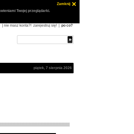
Zamknij
wieniami Twojej przeglądarki.
ę
| nie masz konta?!
zarejestruj się!
|
po co?
piątek, 7 sierpnia 2026