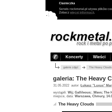
Ciasteczka
Serwis rockmetal.pl używa plików coo
Zobacz
więcej informacji
.
Koncerty
Wieści
galerie zdjęć
The Heavy Clouds
galeria: The Heavy 
31.05.2022 autor:
Łukasz "Luxus" Mar
wystąpili:
Wij; Gallileous; .Wavs; The
miejsce, data:
Warszawa, Chmury, 14.
The Heavy Clouds