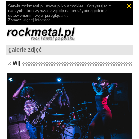
Serwis rockmetal.pl używa plików cookies. Korzystając z
naszych stron wyrażasz zgodę na ich użycie zgodnie z
ustawieniami Twojej przeglądarki.
Zobacz
więcej informacji
.
galerie zdjęć
Wij