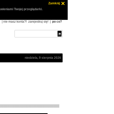
Zamknij
wieniami Twojej przeglądarki.
ę
| nie masz konta?!
zarejestruj się!
|
po co?
niedziela, 9 sierpnia 2026