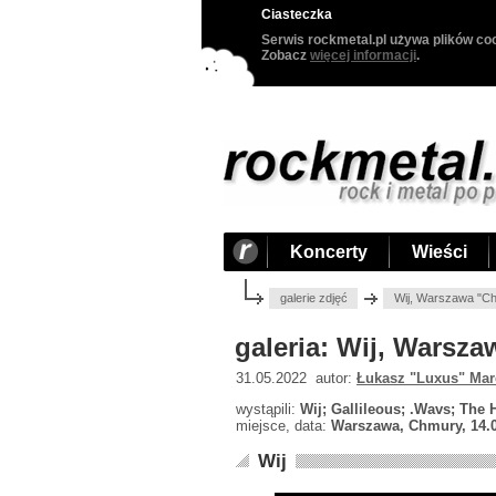
Ciasteczka
Serwis rockmetal.pl używa plików coo
Zobacz
więcej informacji
.
Koncerty
Wieści
galerie zdjęć
Wij, Warszawa "C
galeria: Wij, Warsz
31.05.2022 autor:
Łukasz "Luxus" Mar
wystąpili:
Wij; Gallileous; .Wavs; The
miejsce, data:
Warszawa, Chmury, 14.
Wij