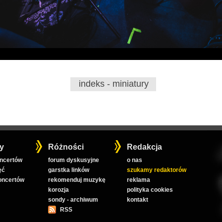
indeks - miniatury
y
Różności
Redakcja
oncertów
forum dyskusyjne
o nas
ęć
garstka linków
szukamy redaktorów
koncertów
rekomenduj muzykę
reklama
korozja
polityka cookies
sondy - archiwum
kontakt
RSS