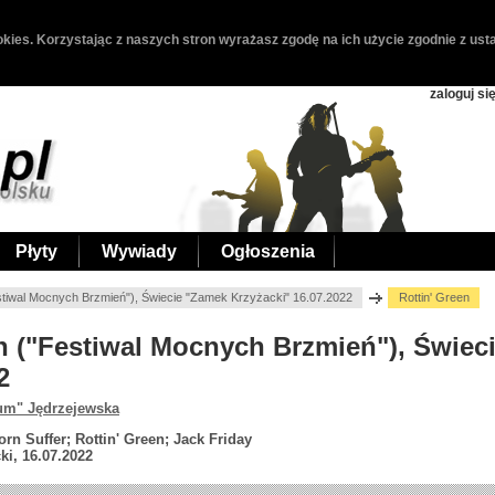
kies. Korzystając z naszych stron wyrażasz zgodę na ich użycie zgodnie z usta
zaloguj si
Płyty
Wywiady
Ogłoszenia
estiwal Mocnych Brzmień"), Świecie "Zamek Krzyżacki" 16.07.2022
Rottin' Green
een ("Festiwal Mocnych Brzmień"), Świe
2
um" Jędrzejewska
rn Suffer; Rottin' Green; Jack Friday
i, 16.07.2022