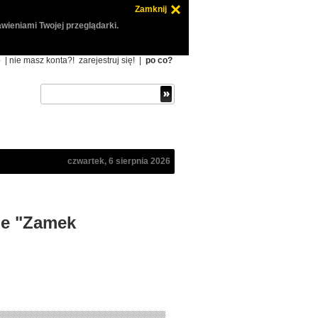
Zamknij
wieniami Twojej przeglądarki.
ę
| nie masz konta?!
zarejestruj się!
|
po co?
czwartek, 6 sierpnia 2026
cie "Zamek