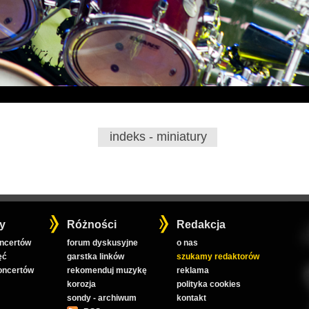
indeks - miniatury
y
Różności
Redakcja
oncertów
forum dyskusyjne
o nas
ęć
garstka linków
szukamy redaktorów
koncertów
rekomenduj muzykę
reklama
korozja
polityka cookies
sondy - archiwum
kontakt