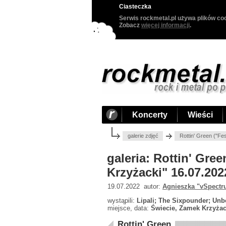
Ciasteczka
Serwis rockmetal.pl używa plików coo
Zobacz
więcej informacji
.
Koncerty
Wieści
galerie zdjęć
Rottin' Green ("F
galeria: Rottin' Gr
Krzyżacki" 16.07.202
19.07.2022 autor:
Agnieszka "vSpectr
wystąpili:
Lipali; The Sixpounder; Unbo
miejsce, data:
Świecie, Zamek Krzyżack
Rottin' Green