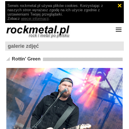
Serwis rockmetal.pl używa plików cookies. Korzystając z
naszych stron wyrażasz zgodę na ich użycie zgodnie z
ustawieniami Twojej przeglądarki.
Zobacz
więcej informacji
.
galerie zdjęć
Rottin' Green