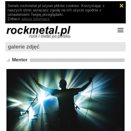
Serwis rockmetal.pl używa plików cookies. Korzystając z
naszych stron wyrażasz zgodę na ich użycie zgodnie z
ustawieniami Twojej przeglądarki.
Zobacz
więcej informacji
.
galerie zdjęć
Mentor