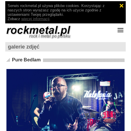
Serwis rockmetal.pl używa plików cookies. Korzystając z
naszych stron wyrażasz zgodę na ich użycie zgodnie z
ustawieniami Twojej przeglądarki.
Zobacz
więcej informacji
.
galerie zdjęć
Pure Bedlam