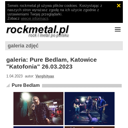
Serwis rockmetal.pl używa plików cookies. Korzystając z
naszych stron wyrażasz zgodę na ich użycie zgodnie z
ustawieniami Twojej przeglądarki.
Zobacz
więcej informacji
.
galeria zdjęć
galeria: Pure Bedlam, Katowice
"Katofonia" 26.03.2023
1.04.2023 autor:
Verghityax
Pure Bedlam