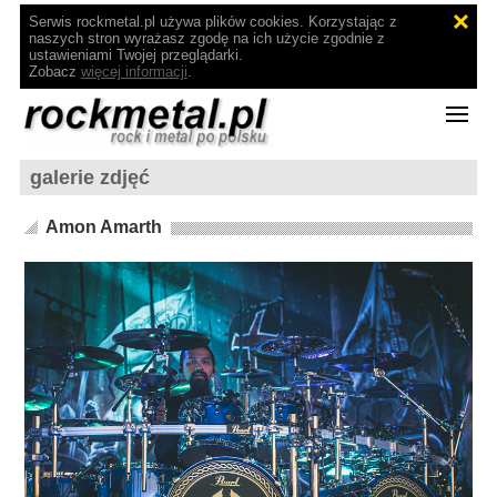
Serwis rockmetal.pl używa plików cookies. Korzystając z
naszych stron wyrażasz zgodę na ich użycie zgodnie z
ustawieniami Twojej przeglądarki.
Zobacz
więcej informacji
.
galerie zdjęć
Amon Amarth