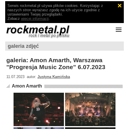
Serwis rockmetal.pl używa plików cookies. Korzystając z
naszych stron wyrażasz zgodę na ich użycie zgodnie z
ustawieniami Twojej przeglądarki.
Zobacz
więcej informacji
.
galeria zdjęć
galeria: Amon Amarth, Warszawa
"Progresja Music Zone" 6.07.2023
11.07.2023 autor:
Justyna Kamińska
Amon Amarth