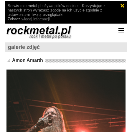
Serwis rockmetal.pl używa plików cookies. Korzystając z
naszych stron wyrażasz zgodę na ich użycie zgodnie z
ustawieniami Twojej przeglądarki.
Zobacz
więcej informacji
.
galerie zdjęć
Amon Amarth