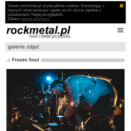
Serwis rockmetal.pl używa plików cookies. Korzystając z
naszych stron wyrażasz zgodę na ich użycie zgodnie z
ustawieniami Twojej przeglądarki.
Zobacz
więcej informacji
.
galerie zdjęć
Frozen Soul