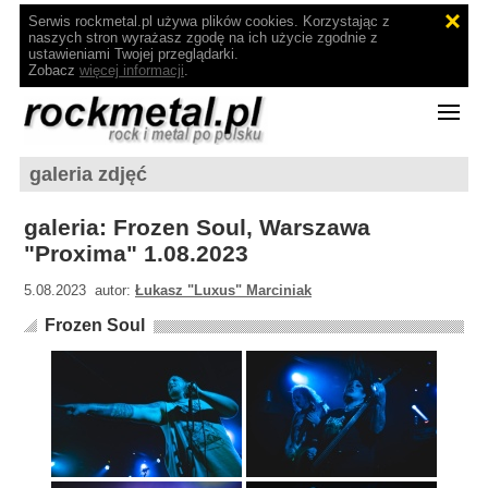
Serwis rockmetal.pl używa plików cookies. Korzystając z
naszych stron wyrażasz zgodę na ich użycie zgodnie z
ustawieniami Twojej przeglądarki.
Zobacz
więcej informacji
.
galeria zdjęć
galeria: Frozen Soul, Warszawa
"Proxima" 1.08.2023
5.08.2023 autor:
Łukasz "Luxus" Marciniak
Frozen Soul