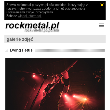
Serwis rockmetal.pl używa plików cookies. Korzystając z
naszych stron wyrażasz zgodę na ich użycie zgodnie z
ustawieniami Twojej przeglądarki.
Zobacz
więcej informacji
.
galerie zdjęć
Dying Fetus