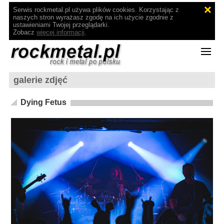
Serwis rockmetal.pl używa plików cookies. Korzystając z
naszych stron wyrażasz zgodę na ich użycie zgodnie z
ustawieniami Twojej przeglądarki.
Zobacz
więcej informacji
.
galerie zdjęć
Dying Fetus