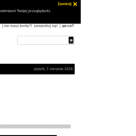
Zamknij
wieniami Twojej przeglądarki.
ę
| nie masz konta?!
zarejestruj się!
|
po co?
piątek, 7 sierpnia 2026