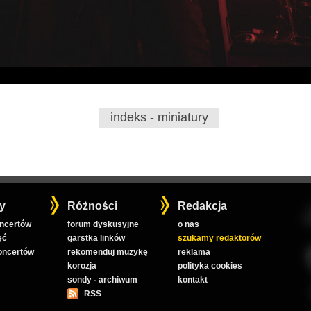
indeks - miniatury
y
Różności
Redakcja
oncertów
forum dyskusyjne
o nas
ęć
garstka linków
szukamy redaktorów
koncertów
rekomenduj muzykę
reklama
korozja
polityka cookies
sondy - archiwum
kontakt
RSS