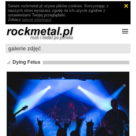
Serwis rockmetal.pl używa plików cookies. Korzystając z
naszych stron wyrażasz zgodę na ich użycie zgodnie z
ustawieniami Twojej przeglądarki.
Zobacz
więcej informacji
.
galerie zdjęć
Dying Fetus