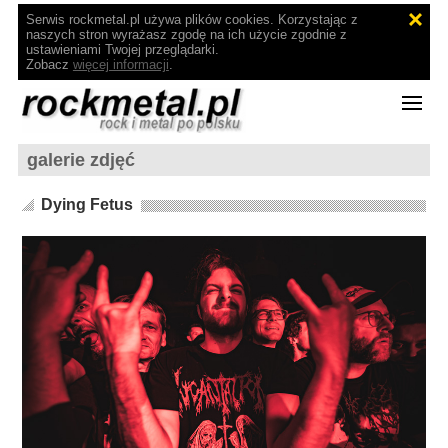
Serwis rockmetal.pl używa plików cookies. Korzystając z
naszych stron wyrażasz zgodę na ich użycie zgodnie z
ustawieniami Twojej przeglądarki.
Zobacz
więcej informacji
.
galerie zdjęć
Dying Fetus