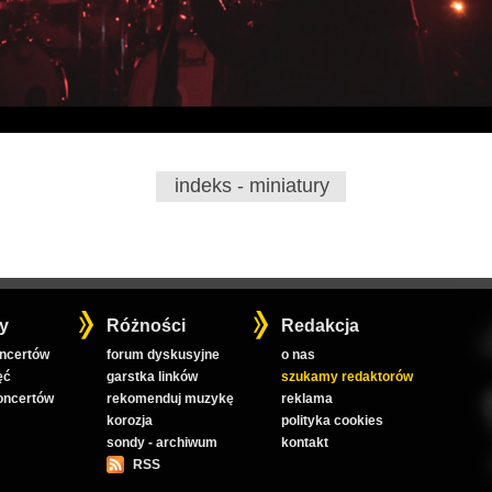
indeks - miniatury
y
Różności
Redakcja
oncertów
forum dyskusyjne
o nas
ęć
garstka linków
szukamy redaktorów
koncertów
rekomenduj muzykę
reklama
korozja
polityka cookies
sondy - archiwum
kontakt
RSS