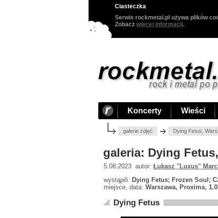
Ciasteczka
Serwis rockmetal.pl używa plików coo
Zobacz
więcej informacji
.
Koncerty
Wieści
galerie zdjęć
Dying Fetus, Wars
galeria: Dying Fetu
5.08.2023 autor:
Łukasz "Luxus" Marc
wystąpili:
Dying Fetus; Frozen Soul; C
miejsce, data:
Warszawa, Proxima, 1.0
Dying Fetus