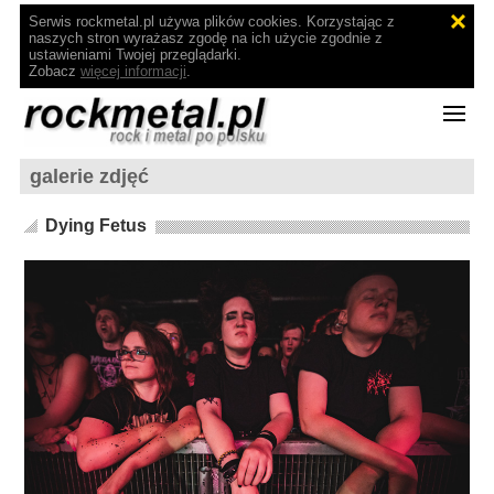
Serwis rockmetal.pl używa plików cookies. Korzystając z
naszych stron wyrażasz zgodę na ich użycie zgodnie z
ustawieniami Twojej przeglądarki.
Zobacz
więcej informacji
.
galerie zdjęć
Dying Fetus