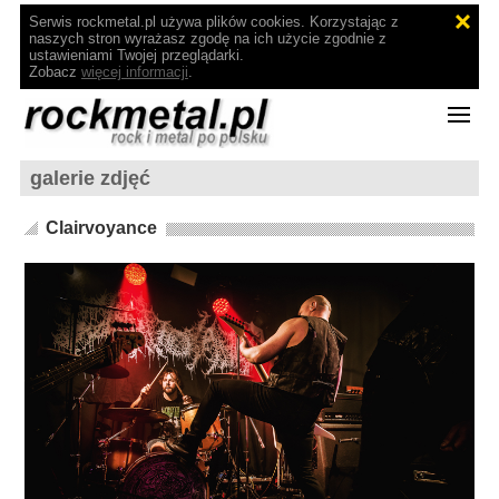
Serwis rockmetal.pl używa plików cookies. Korzystając z
naszych stron wyrażasz zgodę na ich użycie zgodnie z
ustawieniami Twojej przeglądarki.
Zobacz
więcej informacji
.
galerie zdjęć
Clairvoyance