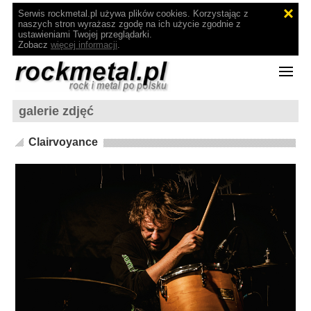
Serwis rockmetal.pl używa plików cookies. Korzystając z
naszych stron wyrażasz zgodę na ich użycie zgodnie z
ustawieniami Twojej przeglądarki.
Zobacz
więcej informacji
.
galerie zdjęć
Clairvoyance